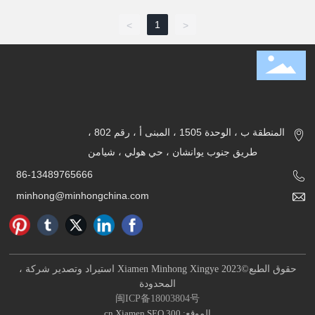
1
>
<
المنطقة ب ، الوحدة 1505 ، المبنى أ ، رقم 802 ،
طريق جنوب يوانشان ، حي هولي ، شيامن
86-13489765666
minhong@minhongchina.com
حقوق الطبع©2023 Xiamen Minhong Xingye استيراد وتصدير شركة ،
المحدودة
闽ICP备18003804号
الموقع:
300.cn
SEO
Xiamen