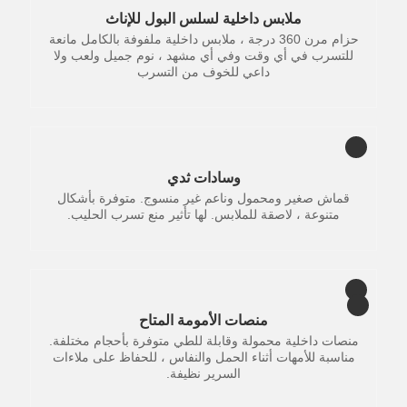
ملابس داخلية لسلس البول للإناث
حزام مرن 360 درجة ، ملابس داخلية ملفوفة بالكامل مانعة
للتسرب في أي وقت وفي أي مشهد ، نوم جميل ولعب ولا
داعي للخوف من التسرب
وسادات ثدي
قماش صغير ومحمول وناعم غير منسوج. متوفرة بأشكال
متنوعة ، لاصقة للملابس. لها تأثير منع تسرب الحليب.
منصات الأمومة المتاح
منصات داخلية محمولة وقابلة للطي متوفرة بأحجام مختلفة.
مناسبة للأمهات أثناء الحمل والنفاس ، للحفاظ على ملاءات
السرير نظيفة.